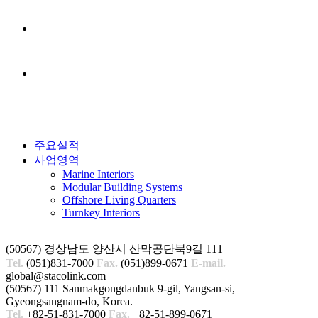
ANEMPTYTEXTLLINE
ANEMPTYTEXTLLINE
주요실적
사업영역
Marine Interiors
Modular Building Systems
Offshore Living Quarters
Turnkey Interiors
(50567) 경상남도 양산시 산막공단북9길 111
Tel.
(051)831-7000
Fax.
(051)899-0671
E-mail.
global@stacolink.com
(50567) 111 Sanmakgongdanbuk 9-gil, Yangsan-si,
Gyeongsangnam-do, Korea.
Tel.
+82-51-831-7000
Fax.
+82-51-899-0671