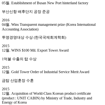
05월. Establishment of Busan New Port hinterland factory
부산신항 배후단지 공장 준공
2016
04월. Wins Transparent management prize (Korea International
Accounting Association)
투명경영대상 수상 (한국국제회계학회)
2015
12월. WINS $100 Mil. Export Tower Award
1억불 수출의 탑 수상
2015
12월. Gold Tower Order of Industrial Service Merit Award
금탑 산업훈장 수훈
2015
12월. Acquisition of World-Class Korean product certificate
(product : UNIT CABIN) by Ministry of Trade, Industry and
Energy of Korea