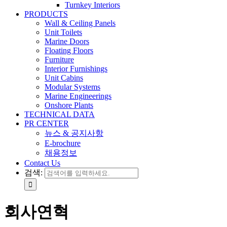
Turnkey Interiors
PRODUCTS
Wall & Ceiling Panels
Unit Toilets
Marine Doors
Floating Floors
Furniture
Interior Furnishings
Unit Cabins
Modular Systems
Marine Engineerings
Onshore Plants
TECHNICAL DATA
PR CENTER
뉴스 & 공지사항
E-brochure
채용정보
Contact Us
검색:
회사연혁